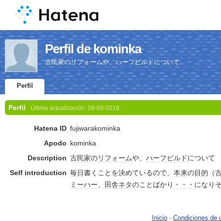
Perfil de kominka
古民家のリフォームや、ハーフビルドについて
Perfil
Perfil
Última actualización:
08-09-2018
Hatena ID
fujiwarakominka
Apodo
kominka
Description
古民家
の
リフォーム
や、
ハーフ
ビルド
について
Self introduction
毎日
書くことを決めているので、
本来
の
目的
（
ミーハー
、
田舎
ネタ
のことばかり
・・・
になり
Inicio
-
Condiciones de 