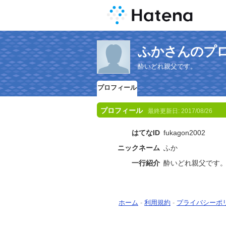
ふかさんのプ
酔いどれ親父です。
プロフィール
プロフィール
最終更新日:
2017/08/26
はてなID
fukagon2002
ニックネーム
ふか
一行紹介
酔いどれ親父です
ホーム
-
利用規約
-
プライバシーポ