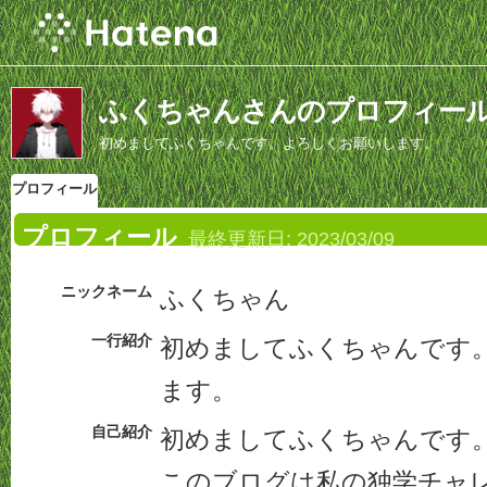
ふくちゃんさんのプロフィー
初めましてふくちゃんです。よろしくお願いします。
プロフィール
プロフィール
最終更新日:
2023/03/09
ニックネーム
ふくちゃん
一行紹介
初めましてふくちゃんです
ます。
自己紹介
初めましてふくちゃんです
このブログは私の独学チャ