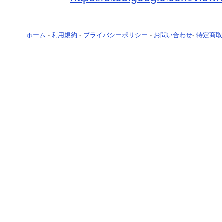
ホーム
-
利用規約
-
プライバシーポリシー
-
お問い合わせ
-
特定商取