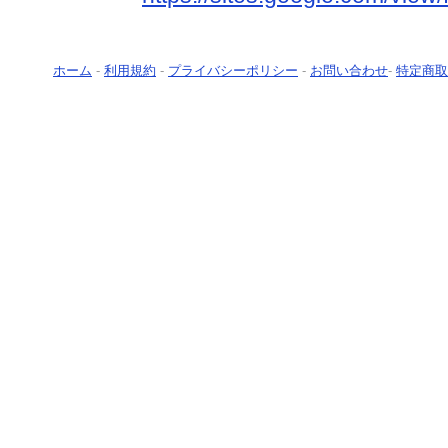
ホーム
-
利用規約
-
プライバシーポリシー
-
お問い合わせ
-
特定商取