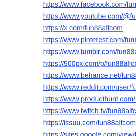
https://www.facebook.com/fu
https://www.youtube.com/@f
https://x.com/fun88alfcom
https://www.pinterest.com/fu
https://www.tumblr.com/fun88
https://500px.com/p/fun88alf
https://www.behance.net/fun
https://www.reddit.com/user/f
https://www.producthunt.com
https://www.twitch.tv/fun88al
https://issuu.com/fun88alfcom
https://sites.google.com/view