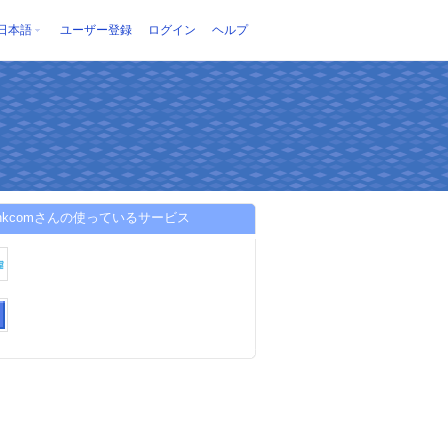
日本語
ユーザー登録
ログイン
ヘルプ
88hkcomさんの使っているサービス