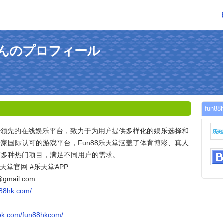
omさんのプロフィール
fun
一家领先的在线娱乐平台，致力于为用户提供多样化的娱乐选择和
家国际认可的游戏平台，Fun88乐天堂涵盖了体育博彩、真人
等多种热门项目，满足不同用户的需求。
#乐天堂官网 #乐天堂APP
@gmail.com
n88hk.com/
ook.com/fun88hkcom/