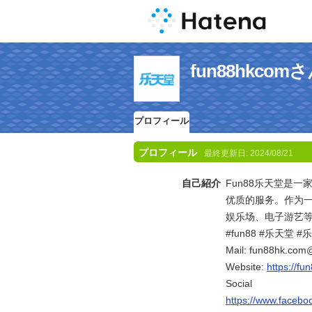
fun88hkc
プロフィール
プロフィール
最終更新日:
2024/08/21
自己紹介
Fun88乐天堂是
优质的服务。作为一
娱乐场、电子游艺
#fun88 #乐天堂 
Mail: fun88hk.com
Website:
https://fu
Social
https://www.faceb