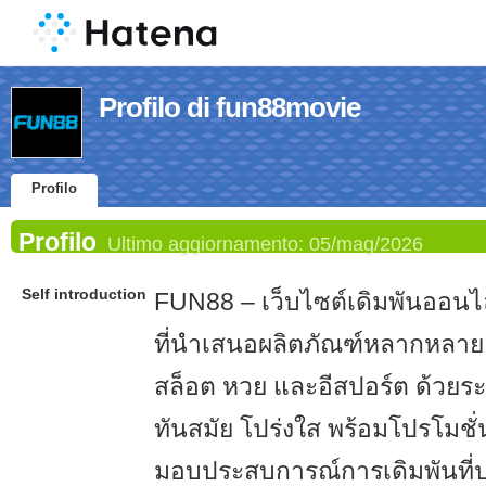
Profilo di fun88movie
Profilo
Profilo
Ultimo aggiornamento:
05/mag/2026
Self introduction
FUN88 – เว็บไซต์เดิมพันออนไ
ที่นำเสนอผลิตภัณฑ์หลากหลาย 
สล็อต หวย และอีสปอร์ต ด้วยร
ทันสมัย โปร่งใส พร้อมโปรโมชั่นท
มอบประสบการณ์การเดิมพันที่