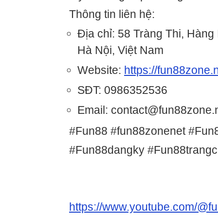
Thông tin liên hệ:
Địa chỉ: 58 Tràng Thi, Hàn
Hà Nội, Việt Nam
Website:
https://fun88zone.n
SĐT: 0986352536
Email: contact@fun88zone.
#Fun88 #fun88zonenet #Fun
#Fun88dangky #Fun88trang
https://www.youtube.com/@f