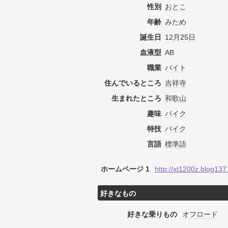
性別
おとこ
年齢
みため
誕生日
12月25日
血液型
AB
職業
バイト
住んでいるところ
吉祥寺
生まれたところ
和歌山
趣味
バイク
特技
バイク
言語
標準語
ホームページ 1
http://xt1200z.blog137
好きなもの
好きな乗りもの
オフロード