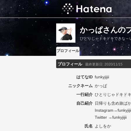
かっぱさんの
ひとりじゃドキドキできな～
プロフィール
プロフィール
最終更新日:
2020/11/15
はてなID
funkyjijii
ニックネーム
かっぱ
一行紹介
ひとりじゃド
キド
自己紹介
日帰りも含め旅ば
Instagram→funkyjiji
Twitter →funkyjijii
氏名
よしをか