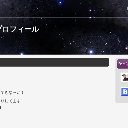
プロフィール
い！
かっ
キできな～い！
かりしてます
i