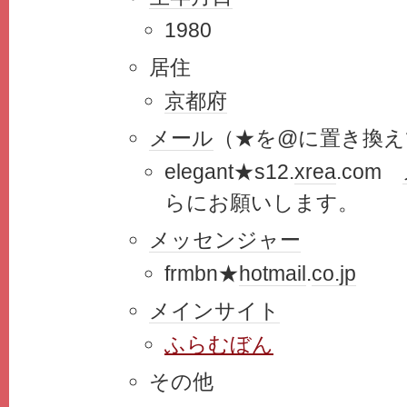
1980
居住
京都府
メール
（★を@に置き換え
elegant★s12.
xrea
.com
らにお願いします。
メッセンジャー
frmbn★
hotmail
.
co.jp
メインサイト
ふらむぼん
その他