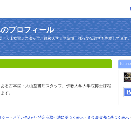
aさんのプロフィール
屋・大山堂書店スタッフ。佛教大学大学院博士課程で仏教学を専攻してます
fur
にある
古本屋
・
大山
堂
書店
スタッフ
。
佛教大学
大学院
博士
課程
て
ます
。
リシー
-
お問い合わせ
-
特定商取引法に基づく表示
-
資金決済法に基づく表示