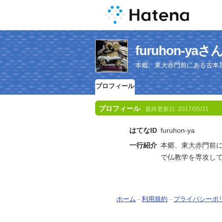
furuhon-y
本郷、東大赤門前にある古本
プロフィール
プロフィール
最終更新日:
2017/05/31
はてなID
furuhon-ya
一行紹介
本郷
、
東大
赤門
前
で
仏教
学を専攻し
ホーム
-
利用規約
-
プライバシーポ