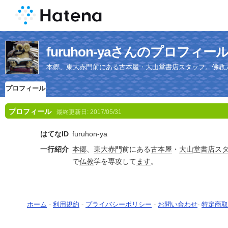
furuhon-yaさんのプロフィー
本郷、東大赤門前にある古本屋・大山堂書店スタッフ。佛教
プロフィール
プロフィール
最終更新日:
2017/05/31
はてなID
furuhon-ya
一行紹介
本郷
、
東大
赤門
前にある
古本屋
・
大山
堂
書店
ス
で
仏教
学を専攻して
ます
。
ホーム
-
利用規約
-
プライバシーポリシー
-
お問い合わせ
-
特定商取