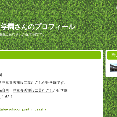
丘学園さんのプロフィール
施設二葉むさしが丘学園です。
二葉
園
る
児童養護施設
二葉
むさし
が丘学園です。
保育園
児童養護施設
二葉
むさし
が丘学園
町
1-62-1
1
utaba-yuka.or.jp/int_musashi/