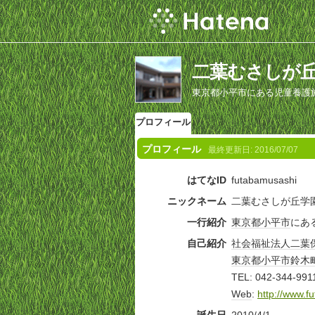
二葉むさしが
東京都小平市にある児童養護
プロフィール
プロフィール
最終更新日:
2016/07/07
はてなID
futabamusashi
ニックネーム
二葉むさしが丘学
一行紹介
東京都
小平市
にあ
自己紹介
社会福祉法人
二葉
東京都
小平市
鈴木
TEL: 042-344-991
Web
:
http://www.f