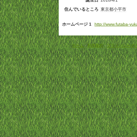
誕生日
2010/4/1
住んでいるところ
東京都
小平市
ホームページ 1
http://www.futaba-yuka
ホーム
-
利用規約
-
プライバシーポ