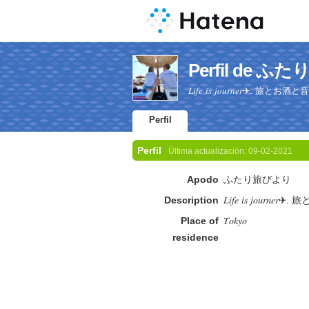
Perfil de 
𝐿𝑖𝑓𝑒 𝑖𝑠 𝑗𝑜𝑢𝑟𝑛𝑒𝑟✈︎.
Perfil
Perfil
Última actualización:
09-02-2021
Apodo
ふたり旅びより
Description
𝐿𝑖𝑓𝑒 𝑖𝑠 𝑗𝑜𝑢
Place of
𝑇𝑜𝑘𝑦𝑜
residence