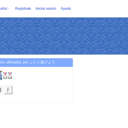
añol
Regístrate
Iniciar sesión
Ayuda
cios utilizados por ふたり旅びより