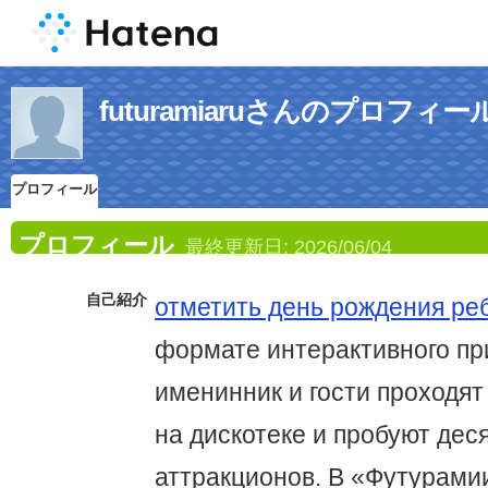
futuramiaruさんのプロフィー
プロフィール
プロフィール
最終更新日:
2026/06/04
自己紹介
отметить день рождения ре
формате интерактивного пр
именинник и гости проходят
на дискотеке и пробуют де
аттракционов. В «Футурам