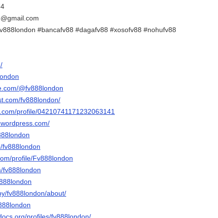
74
on@gmail.com
#fv888london #bancafv88 #dagafv88 #xosofv88 #nohufv88
/
london
be.com/@fv888london
st.com/fv888london/
er.com/profile/04210741171232063141
n.wordpress.com/
v888london
p/fv888london
com/profile/Fv888london
m/fv888london
v888london
by/fv888london/about/
v888london
docs.org/profiles/fv888london/