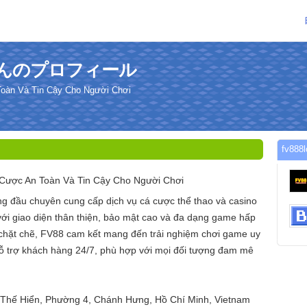
onさんのプロフィール
Toàn Và Tin Cậy Cho Người Chơi
fv8
 Cược An Toàn Và Tin Cậy Cho Người Chơi
ng đầu chuyên cung cấp dịch vụ cá cược thể thao và casino
 với giao diện thân thiện, bảo mật cao và đa dạng game hấp
chặt chẽ, FV88 cam kết mang đến trải nghiệm chơi game uy
hỗ trợ khách hàng 24/7, phù hợp với mọi đối tượng đam mê
 Thế Hiển, Phường 4, Chánh Hưng, Hồ Chí Minh, Vietnam