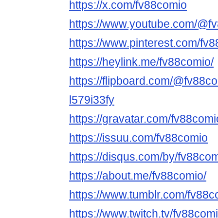
https://x.com/fv88comio
https://www.youtube.com/@f
https://www.pinterest.com/fv
https://heylink.me/fv88comio/
https://flipboard.com/@fv88c
l579i33fy
https://gravatar.com/fv88comi
https://issuu.com/fv88comio
https://disqus.com/by/fv88com
https://about.me/fv88comio/
https://www.tumblr.com/fv88c
https://www.twitch.tv/fv88com