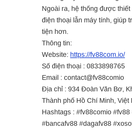
Ngoài ra, hệ thống được thiết
điện thoại lẫn máy tính, giúp 
tiện hơn.
Thông tin:
Website:
https://fv88com.io/
Số điện thoại : 0833898765
Email : contact@fv88comio
Địa chỉ : 934 Đoàn Văn Bơ, K
Thành phố Hồ Chí Minh, Việt
Hashtags : #fv88comio #fv88
#bancafv88 #dagafv88 #xoso