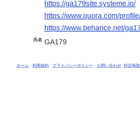
https://ga179site.systeme.io/
https://www.quora.com/profil
https://www.behance.net/ga17
氏名
GA179
ホーム
-
利用規約
-
プライバシーポリシー
-
お問い合わせ
-
特定商取