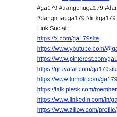
#ga179 #trangchuga179 #da
#dangnhapga179 #linkga179
Link Social :
https://x.com/ga179site
https://www.youtube.com/@g
https://www.pinterest.com/ga1
https://gravatar.com/ga179sit
https://www.tumblr.com/ga179
https://talk.plesk.com/membe
https://www.linkedin.com/in/g
https://www.zillow.com/profile