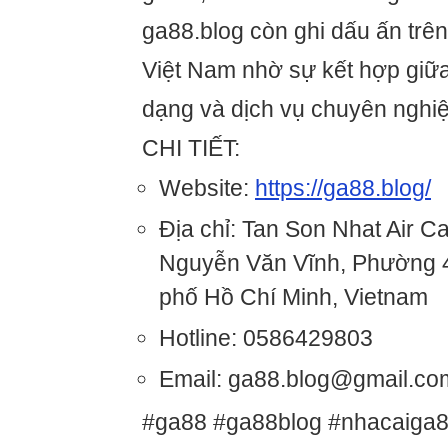
ga88.blog còn ghi dấu ấn trên
Việt Nam nhờ sự kết hợp giữa 
dạng và dịch vụ chuyên nghiệ
CHI TIẾT:
Website:
https://ga88.blog/
Địa chỉ: Tan Son Nhat Air C
Nguyễn Văn Vĩnh, Phường 4
phố Hồ Chí Minh, Vietnam
Hotline: 0586429803
Email: ga88.blog@gmail.co
#ga88 #ga88blog #nhacaiga