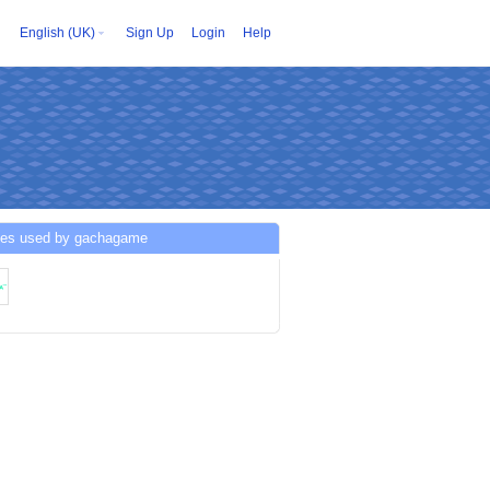
English (UK)
Sign Up
Login
Help
ces used by gachagame