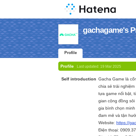
gachagame's Pr
Profile
Profile
Last updated:
19 Mar 2025
Self introduction
Gacha Game là cổng
chia sẻ trải nghiệm
tựa game nổi bật, t
gian cộng đồng sôi 
gia bình chọn minh
đam mê và tận hưở
Website:
https://g
Điện thoại: 0909.3