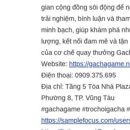
gian cộng đồng sôi động để n
trải nghiệm, bình luận và tha
minh bạch, giúp khám phá nhữ
lượng, kết nối đam mê và tậ
của cơ chế quay thưởng Gac
Website:
https://gachagame.n
Điện thoại: 0909.375.695
Địa chỉ: Tầng 5 Tòa Nhà Pla
Phường 8, TP. Vũng Tàu
#gachagame #trochoigacha 
https://samplefocus.com/use