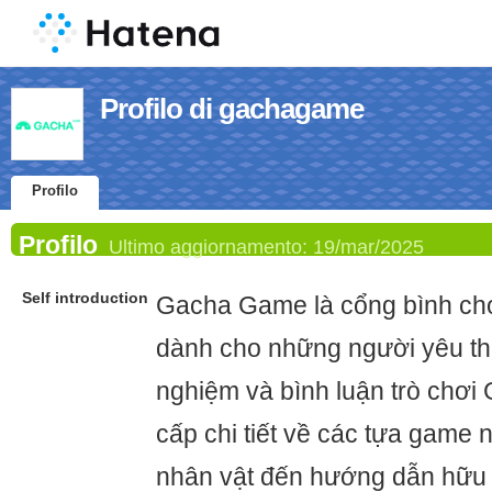
Profilo di gachagame
Profilo
Profilo
Ultimo aggiornamento:
19/mar/2025
Self introduction
Gacha Game là cổng bình chọn
dành cho những người yêu thí
nghiệm và bình luận trò chơ
cấp chi tiết về các tựa game nổ
nhân vật đến hướng dẫn hữu 