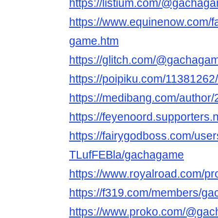
https://listium.com/@gachag
https://www.equinenow.com/f
game.htm
https://glitch.com/@gachaga
https://poipiku.com/11381262/
https://medibang.com/author
https://feyenoord.supporters
https://fairygodboss.com/users
TLufFEBla/gachagame
https://www.royalroad.com/pr
https://f319.com/members/g
https://www.proko.com/@ga