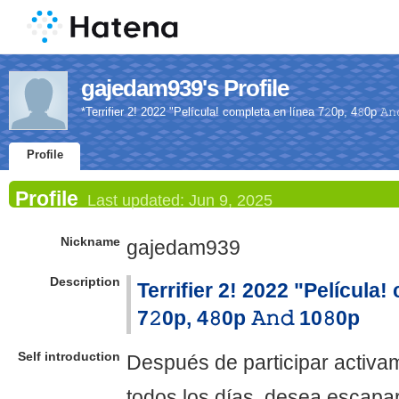
gajedam939's Profile
*Terrifier 2! 2022 "Película! completa en línea 7𝟸0p, 4𝟾0p 𝙰𝚗
Profile
Profile
Last updated:
Jun 9, 2025
Nickname
gajedam939
Description
Terrifier 2! 2022 "Película!
7𝟸0p, 4𝟾0p 𝙰𝚗𝚍 10𝟾0p
Self introduction
Después de participar activam
todos los días, desea escapar