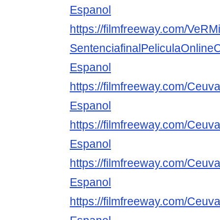
Espanol
https://filmfreeway.com/VeRM
SentenciafinalPeliculaOnlin
Espanol
https://filmfreeway.com/Ceu
Espanol
https://filmfreeway.com/Ce
Espanol
https://filmfreeway.com/Ce
Espanol
https://filmfreeway.com/Ceu