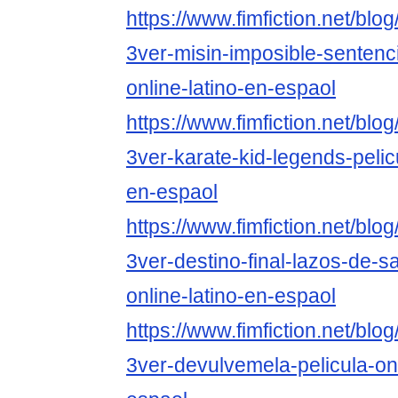
https://www.fimfiction.net/bl
3ver-misin-imposible-sentencia
online-latino-en-espaol
https://www.fimfiction.net/bl
3ver-karate-kid-legends-pelicu
en-espaol
https://www.fimfiction.net/bl
3ver-destino-final-lazos-de-s
online-latino-en-espaol
https://www.fimfiction.net/bl
3ver-devulvemela-pelicula-onl