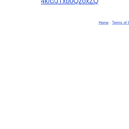
4k/c/JTxb0QzoxZQ
Home
-
Terms of 