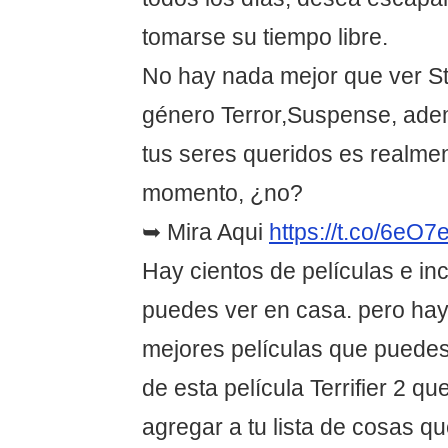
tomarse su tiempo libre.
No hay nada mejor que ver St
género Terror,Suspense, adem
tus seres queridos es realmen
momento, ¿no?
➥ Mira Aqui
https://t.co/6eO7
Hay cientos de películas e in
puedes ver en casa. pero hay
mejores películas que puedes
de esta película Terrifier 2 
agregar a tu lista de cosas q