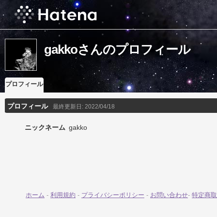
gakkoさんのプロフィール
プロフィール
プロフィール
最終更新日:
2022/04/18
ニックネーム
gakko
ホーム
-
利用規約
-
プライバシーポリシー
-
お問い合わせ
-
特定商取