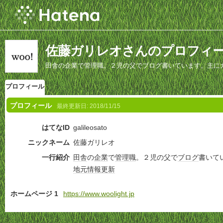
佐藤ガリレオさんのプロフィ
田舎の企業で管理職。２児の父でブログ書いています。主に
プロフィール
プロフィール
最終更新日:
2018/11/15
はてなID
galileosato
ニックネーム
佐藤ガリレオ
一行紹介
田舎
の
企業
で
管理職
。２児の父で
ブログ
書いて
地元
情報
更新
ホームページ 1
https://www.woolight.jp