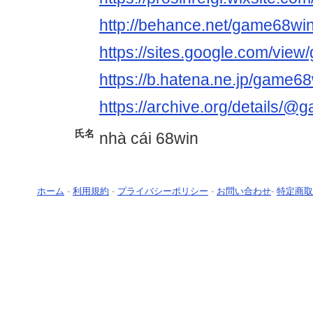
http://behance.net/game68w
https://sites.google.com/vi
https://b.hatena.ne.jp/game
https://archive.org/details
氏名
nhà cái 68win
ホーム
-
利用規約
-
プライバシーポリシー
-
お問い合わせ
-
特定商取