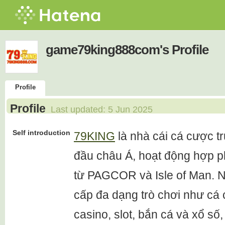
game79king888com's Profile
Profile
Profile
Last updated:
5 Jun 2025
Self introduction
79KING
là nhà cái cá cược tr
đầu châu Á, hoạt động hợp p
từ PAGCOR và Isle of Man. 
cấp đa dạng trò chơi như cá 
casino, slot, bắn cá và xổ số