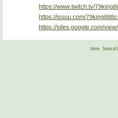
https://www.twitch.tv/79king
https://issuu.com/79king888
https://sites.google.com/vi
Home
-
Terms of 