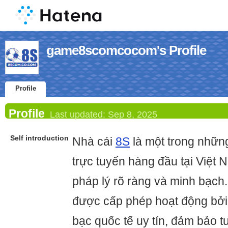
game8scomcocom's Profile
Profile
Profile
Last updated:
Sep 8, 2025
Self introduction
Nhà cái
8S
là một trong nhữn
trực tuyến hàng đầu tại Việt N
pháp lý rõ ràng và minh bạch
được cấp phép hoạt động bởi
bạc quốc tế uy tín, đảm bảo t