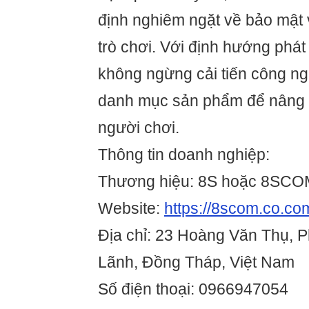
định nghiêm ngặt về bảo mật 
trò chơi. Với định hướng phát
không ngừng cải tiến công n
danh mục sản phẩm để nâng c
người chơi.
Thông tin doanh nghiệp:
Thương hiệu: 8S hoặc 8SC
Website:
https://8scom.co.co
Địa chỉ: 23 Hoàng Văn Thụ, 
Lãnh, Đồng Tháp, Việt Nam
Số điện thoại: 0966947054