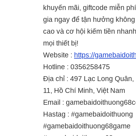
khuyến mãi, giftcode miễn ph
gia ngay để tận hưởng không g
cao và cơ hội kiếm tiền nhanh 
mọi thiết bị!
Website :
https://gamebaidoi
Hotline : 0356258475
Địa chỉ : 497 Lạc Long Quân
11, Hồ Chí Minh, Việt Nam
Email : gamebaidoithuong6
Hastag : #gamebaidoithuong
#gamebaidoithuong68game