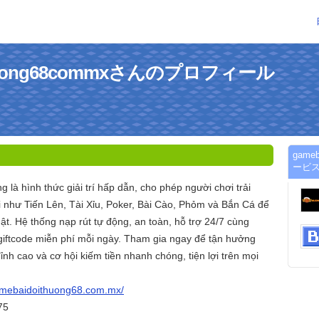
thuong68commxさんのプロフィール
game
ービ
 là hình thức giải trí hấp dẫn, cho phép người chơi trải
i như Tiến Lên, Tài Xỉu, Poker, Bài Cào, Phỏm và Bắn Cá để
ật. Hệ thống nạp rút tự động, an toàn, hỗ trợ 24/7 cùng
giftcode miễn phí mỗi ngày. Tham gia ngay để tận hưởng
đỉnh cao và cơ hội kiếm tiền nhanh chóng, tiện lợi trên mọi
gamebaidoithuong68.com.mx/
75