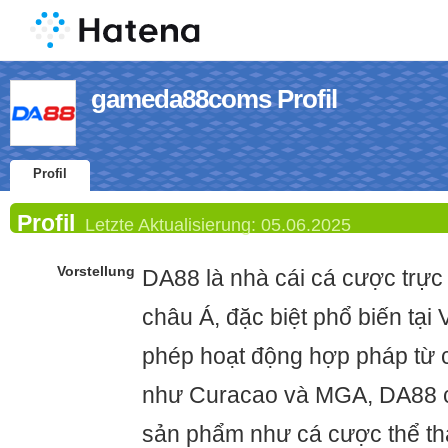
gameda88coms Profil
Profil
Profil
Letzte Aktualisierung:
05.06.2025
Vorstellung
DA88 là nhà cái cá cược trực t
châu Á, đặc biệt phổ biến tại 
phép hoạt động hợp pháp từ c
như Curacao và MGA, DA88 
sản phẩm như cá cược thể th