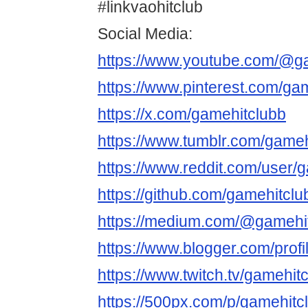
#linkvaohitclub
Social Media:
https://www.youtube.com/@g
https://www.pinterest.com/gam
https://x.com/gamehitclubb
https://www.tumblr.com/gameh
https://www.reddit.com/user/
https://github.com/gamehitclu
https://medium.com/@gamehit
https://www.blogger.com/pro
https://www.twitch.tv/gamehit
https://500px.com/p/gamehitc