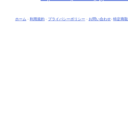
ホーム
-
利用規約
-
プライバシーポリシー
-
お問い合わせ
-
特定商取