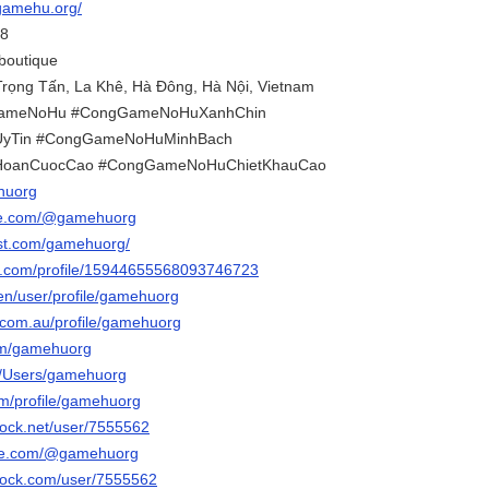
/gamehu.org/
98
boutique
 Trọng Tấn, La Khê, Hà Đông, Hà Nội, Vietnam
GameNoHu #CongGameNoHuXanhChin
yTin #CongGameNoHuMinhBach
oanCuocCao #CongGameNoHuChietKhauCao
huorg
ube.com/@gamehuorg
est.com/gamehuorg/
er.com/profile/15944655568093746723
/en/user/profile/gamehuorg
s.com.au/profile/gamehuorg
com/gamehuorg
om/Users/gamehuorg
com/profile/gamehuorg
dock.net/user/7555562
tle.com/@gamehuorg
rdock.com/user/7555562