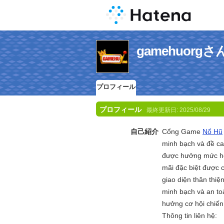
gamehuor
プロフィール
プロフィール
最終更新日:
2025/08/29
自己紹介
Cổng Game
Nổ Hũ
minh bạch và đề cao 
được hưởng mức ho
mãi đặc biệt được c
giao diện thân thi
minh bạch và an toàn
hưởng cơ hội chiến
Thông tin liên hệ: