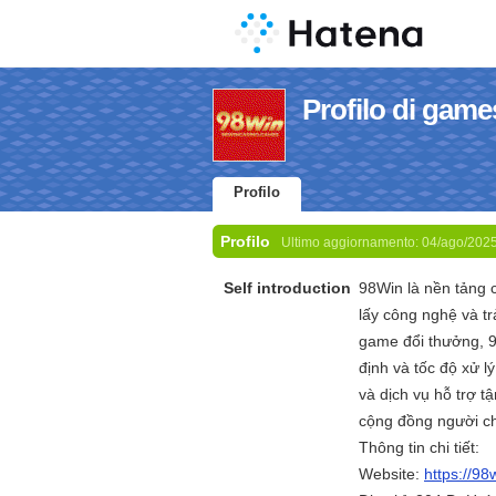
Profilo di gam
Profilo
Profilo
Ultimo aggiornamento:
04/ago/202
Self introduction
98Win là nền tảng c
lấy công nghệ và tr
game đổi thưởng, 9
định và tốc độ xử l
và dịch vụ hỗ trợ t
cộng đồng người ch
Thông tin chi tiết:
Website:
https://9