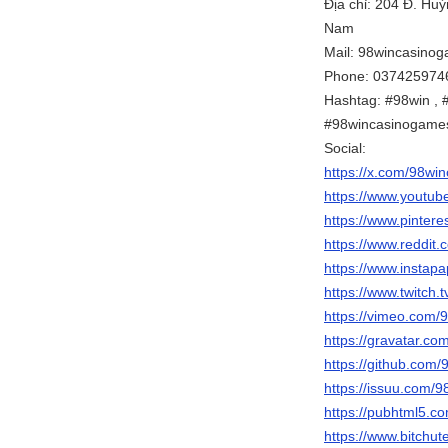
Địa chỉ: 204 Đ. Hu
Nam
Mail: 98wincasin
Phone: 037425974
Hashtag: #98win , 
#98wincasinogame
Social:
https://x.com/98wi
https://www.youtu
https://www.pinter
https://www.reddit
https://www.instap
https://www.twitch
https://vimeo.com
https://gravatar.c
https://github.com
https://issuu.com/
https://pubhtml5.
https://www.bitch