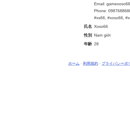
Email: gamexoso6
Phone: 098768868
#xs66, #xoso66, #
氏名
Xoso66
性別
Nam giới
年齢
28
ホーム
-
利用規約
-
プライバシーポ