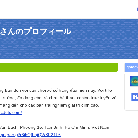
6vnさんのプロフィール
gam
 bạn đến với sân chơi xổ số hàng đầu hiện nay. Với tỉ lệ
 trường, đa dạng các trò chơi thể thao, casino trực tuyến và
ang đến cho các bạn trải nghiệm giải trí đỉnh cao.
ecdots.com/
Văn Bạch, Phường 15, Tân Bình, Hồ Chí Minh, Việt Nam
.app.goo.gl/r6ibQfbnjQWBF21L6