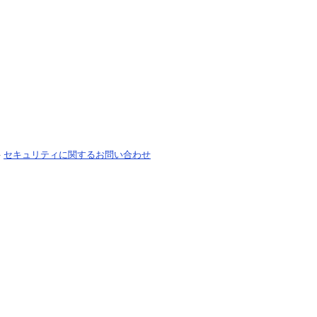
-
セキュリティに関するお問い合わせ