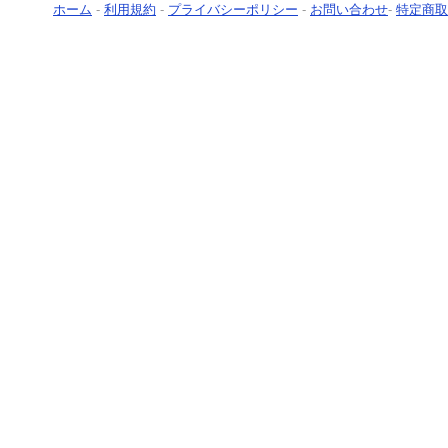
ホーム
-
利用規約
-
プライバシーポリシー
-
お問い合わせ
-
特定商取