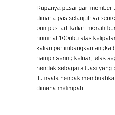
Rupanya pasangan member d
dimana pas selanjutnya score
pun pas jadi kalian meraih be
nominal 100ribu atas kelipata
kalian pertimbangkan angka 
hampir sering keluar, jelas s
hendak sebagai situasi yang 
itu nyata hendak membuahka
dimana melimpah.