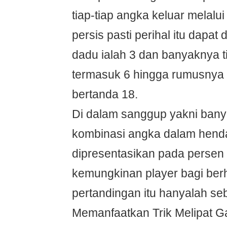
tiap-tiap angka keluar melal
persis pasti perihal itu dapat 
dadu ialah 3 dan banyaknya t
termasuk 6 hingga rumusnya 
bertanda 18.
Di dalam sanggup yakni ban
kombinasi angka dalam henda
dipresentasikan pada persen
kemungkinan player bagi ber
pertandingan itu hanyalah se
Memanfaatkan Trik Melipat 