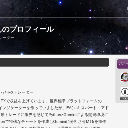
んのプロフィール
Xトレーダー
ガネ
iを使ったFXトレーダー
FXで収益を上げています。世界標準プラットフォームの
Aやインジケーターを作っていましたが、EA(エキスパート・アド
トレードに限界を感じてPython×Geminiによる開発環境に
honで特殊なチャートを作成しGeminiに分析させMT5を操作