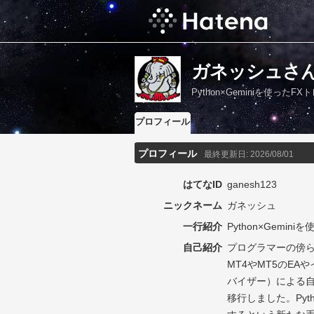
ガネッシュさ
Python×Geminiを使ったF
プロフィール
プロフィール
最終更新日:
2026/08/01
はてなID
ganesh123
ニックネーム
ガネッシュ
一行紹介
Python×Gemin
自己紹介
プログラマーの傍ら
MT4やMT5のE
バイザー）による自動
移行しました。Pyt