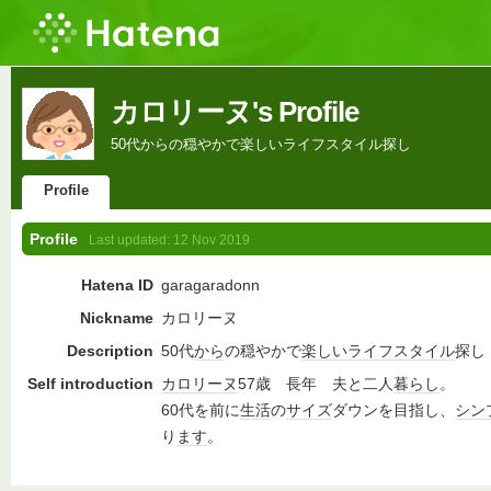
カロリーヌ's Profile
50代からの穏やかで楽しいライフスタイル探し
Profile
Profile
Last updated:
12 Nov 2019
Hatena ID
garagaradonn
Nickname
カロリーヌ
Description
50代
から
の穏やかで
楽しい
ライフスタイル
探し
Self introduction
カロリーヌ
57歳 長年 夫と二人
暮らし
。
60代を前に
生活
の
サイズ
ダウンを目指し、
シン
り
ます
。