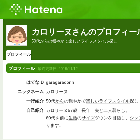
カロリーヌさんのプロフィー
50代からの穏やかで楽しいライフスタイル探し
プロフィール
プロフィール
最終更新日:
2019/11/12
はてなID
garagaradonn
ニックネーム
カロリーヌ
一行紹介
50代
から
の穏やかで
楽しい
ライフスタイル
探し
自己紹介
カロリーヌ
57歳 長年 夫と二人
暮らし
。
60代を前に
生活
の
サイズ
ダウンを目指し、
シン
り
ます
。