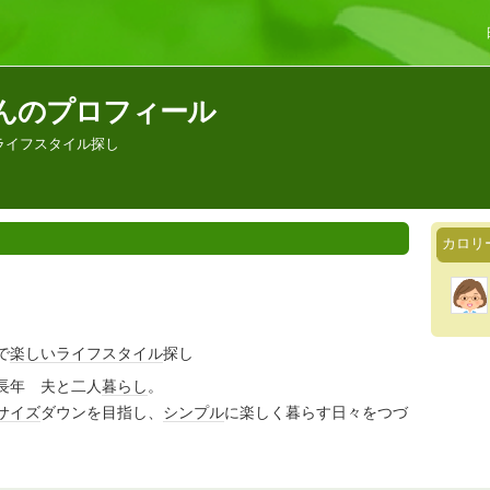
んのプロフィール
ライフスタイル探し
カロリ
で
楽しい
ライフスタイル
探し
 長年 夫と二人
暮らし
。
サイズ
ダウンを目指し、
シンプル
に楽しく暮らす日々をつづ