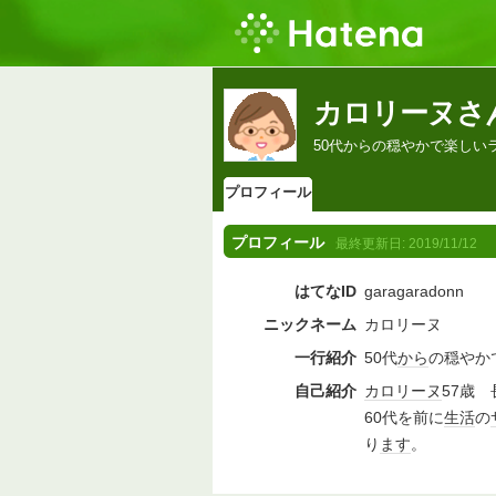
カロリーヌさ
50代からの穏やかで楽しい
プロフィール
プロフィール
最終更新日:
2019/11/12
はてなID
garagaradonn
ニックネーム
カロリーヌ
一行紹介
50代
から
の穏やか
自己紹介
カロリーヌ
57歳
60代を前に
生活
の
り
ます
。