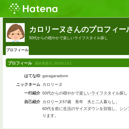
カロリーヌさんのプロフィー
50代からの穏やかで楽しいライフスタイル探し
プロフィール
プロフィール
最終更新日:
2019/11/12
はてなID
garagaradonn
ニックネーム
カロリーヌ
一行紹介
50代
から
の穏やかで
楽しい
ライフスタイル
探し
自己紹介
カロリーヌ
57歳 長年 夫と二人
暮らし
。
60代を前に
生活
の
サイズ
ダウンを目指し、
シン
り
ます
。