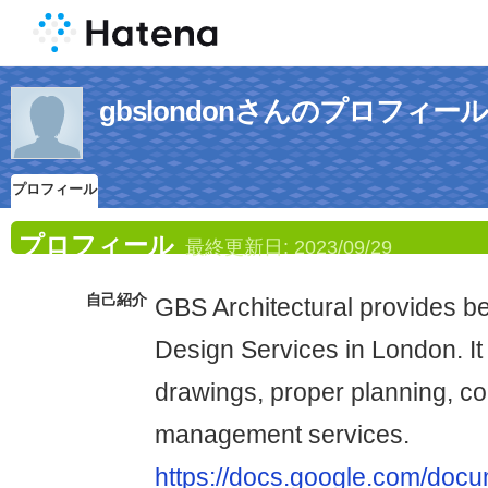
gbslondonさんのプロフィール
プロフィール
プロフィール
最終更新日:
2023/09/29
自己紹介
GBS Architectural provides be
Design Services in London. It
drawings, proper planning, co
management services.
https://docs.google.com/doc