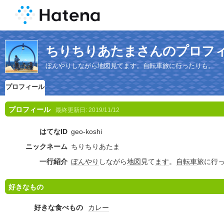
ちりちりあたまさんのプロフ
ぼんやりしながら地図見てます。自転車旅に行ったりも。
プロフィール
プロフィール
最終更新日:
2019/11/12
はてなID
geo-koshi
ニックネーム
ちりちりあたま
一行紹介
ぼんやり
しながら
地図
見て
ます
。
自転車
旅に行
好きなもの
好きな食べもの
カレー