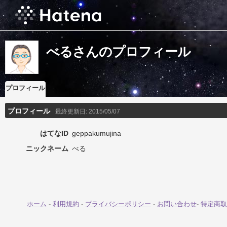
べるさんのプロフィール
プロフィール
プロフィール
最終更新日:
2015/05/07
はてなID
geppakumujina
ニックネーム
べる
ホーム
-
利用規約
-
プライバシーポリシー
-
お問い合わせ
-
特定商取