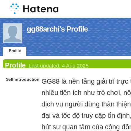
gg88archi's Profile
Profile
Profile
Last updated:
4 Aug 2025
Self introduction
GG88 là nền tảng giải trí trực
nhiều tiện ích như trò chơi, n
dịch vụ người dùng thân thiện
đại và tốc độ truy cập ổn địn
hút sự quan tâm của cộng đồng