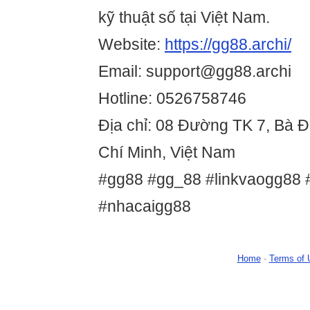
kỹ thuật số tại Việt Nam.
Website:
https://gg88.archi/
Email: support@gg88.archi
Hotline: 0526758746
Địa chỉ: 08 Đường TK 7, Bà 
Chí Minh, Việt Nam
#gg88 #gg_88 #linkvaogg88 
#nhacaigg88
Home
-
Terms of 