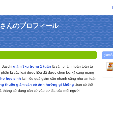
tuanさんのプロフィール
gia
n Baschi
giảm 3kg trong 1 tuần
là sản phẩm hoàn toàn tự
h phần là các loại dược liệu đã được chọn lọc kỹ càng mang
cho học sinh
lại hiệu quả giảm cân nhanh cũng như an toàn
ng thuốc giảm cân có ảnh hưởng gì không
,bạn có thể
 1 tháng sử dụng căn cứ vào cơ địa của mỗi người.