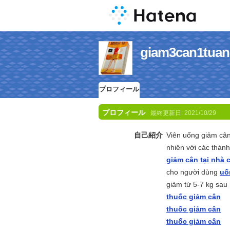
giam3can1
プロフィール
プロフィール
最終更新日:
2021/10/29
自己紹介
Viên uống giảm câ
nhiên với các thàn
giảm cân tại nhà 
cho người dùng
uố
giảm từ 5-7 kg sau
thuốc giảm cân
thuốc giảm cân
thuốc giảm cân