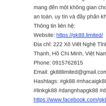
mang đến một không gian chơ
an toàn, uy tín và đầy phấn k
Thông tin liên hệ:
Website:
https://gk88.limited/
Địa chỉ: 222 Xô Viết Nghệ Tĩ
Thạnh, Hồ Chí Minh, Việt Na
Phone: 0915762815
Email: gk88limited@gmail.co
Hashtags: #gk88 #nhacaigk8
#linkgk88 #dangnhapgk88 #
https://www.facebook.com/gk8