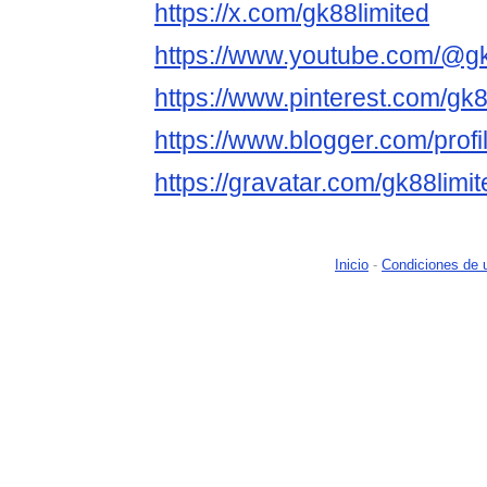
https://x.com/gk88limited
https://www.youtube.com/@gk
https://www.pinterest.com/gk8
https://www.blogger.com/pro
https://gravatar.com/gk88limit
Inicio
-
Condiciones de 