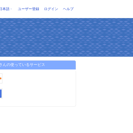
日本語
ユーザー登録
ログイン
ヘルプ
8さんの使っているサービス