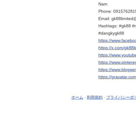
Nam
Phone: 091576281
Email: gk88limite
Hashtags: #gk88 #
#dangkygk88
https://www.facebo
https://x.com/gk88l
https://www.youtub
https://www.pintere
https://www.blogg
https://gravatar.co
ホーム
-
利用規約
-
プライバシーポ