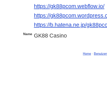
https://gk88pcom.webflow.io/
https://gk88pcom.wordpress.
https://b.hatena.ne.jp/gk88p
Name
GK88 Casino
Home
-
Benutzer