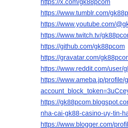
https://x.com/gk88pcom
https://www.tumblr.com/gk88
https://www.youtube.com/@
https://www.twitch.tv/gk88pc
https://github.com/gk88pcom
https://gravatar.com/gk88pc
https://www.reddit.com/user/
https://www.ameba.jp/profile
account_block_token=3uCc
https://gk88pcom.blogspot.c
nha-cai-gk88-casino-uy-tin-h
https://www.blogger.com/pro