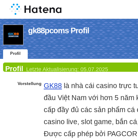
gk88pcoms Profil
Profil
Profil
Letzte Aktualisierung:
05.07.2025
Vorstellung
GK88
là nhà cái casino trực t
đầu Việt Nam với hơn 5 năm 
cấp đầy đủ các sản phẩm cá c
casino live, slot game, bắn cá
Được cấp phép bởi PAGCOR,