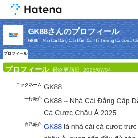
GK88さんのプロフィール
GK88 – Nhà Cái Đẳng Cấp Dẫn Đầu Thị Trường Cá Cược Ch
プロフィール
プロフィール
最終更新日:
2025/07/04
ニックネーム
GK88
一行紹介
GK88 – Nhà Cái Đẳng Cấp D
Cá Cược Châu Á 2025
自己紹介
GK88
là nhà cái cá cược trực